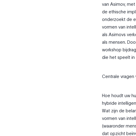
van Asimov, met 
de ethische impl
onderzoekt de et
vormen van intel
als Asimovs verk
als mensen. Door
workshop bijdrag
die het speelt i
Centrale vragen
Hoe houdt uw hu
hybride intellige
Wat zijn de bela
vormen van inte
(waaronder mense
dat opzicht beï