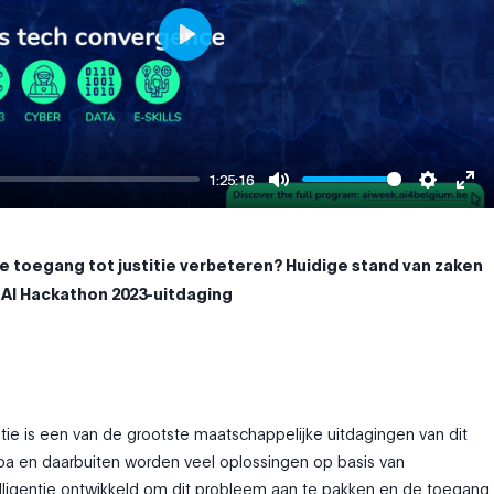
Play
1:25:16
Mute
Settings
Ent
ful
de toegang tot justitie verbeteren? Huidige stand van zaken
 AI Hackathon 2023-uitdaging
itie is een van de grootste maatschappelijke uitdagingen van dit
pa en daarbuiten worden veel oplossingen op basis van
lligentie ontwikkeld om dit probleem aan te pakken en de toegang