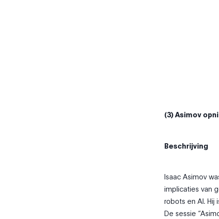
(3) Asimov opn
Beschrijving
Isaac Asimov was 
implicaties van 
robots en AI. Hij
De sessie “Asimov