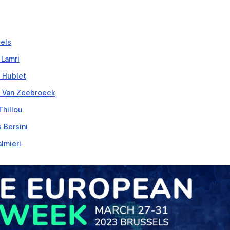
els
 Lamri
 Hublet
s Van Zeebroeck
Thillou
 Bersini
almieri