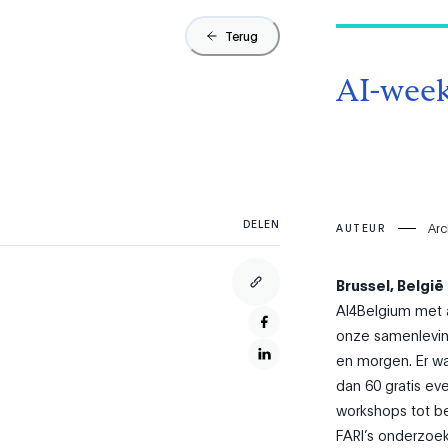
Terug
AI-week
DELEN
Arc
AUTEUR
Brussel, België
AI4Belgium met a
onze samenleving
en morgen. Er wa
dan 60 gratis e
workshops tot be
FARI’s onderzoek