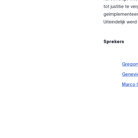
tot justitie te v
geïmplementeerd 
Uiteindelijk werd
Sprekers
Gregor
Genevi
Marco 