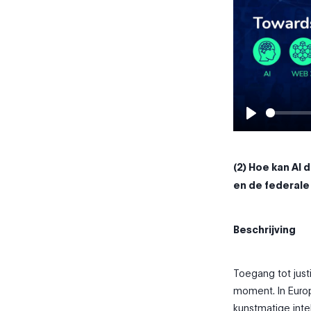
Play
(2) Hoe kan AI 
en de federale
Beschrijving
Toegang tot just
moment. In Euro
kunstmatige inte