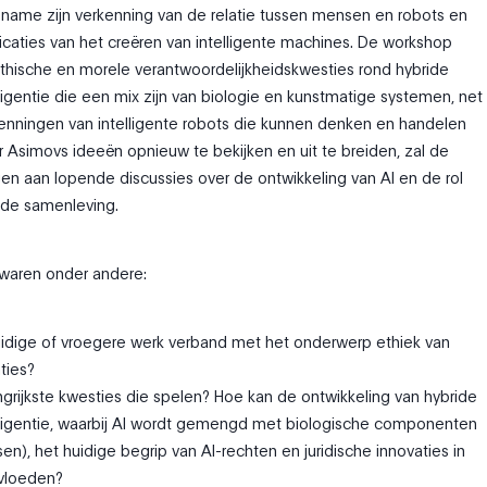
name zijn verkenning van de relatie tussen mensen en robots en
icaties van het creëren van intelligente machines. De workshop
hische en morele verantwoordelijkheidskwesties rond hybride
ligentie die een mix zijn van biologie en kunstmatige systemen, net
enningen van intelligente robots die kunnen denken en handelen
 Asimovs ideeën opnieuw te bekijken en uit te breiden, zal de
en aan lopende discussies over de ontwikkeling van AI en de rol
n de samenleving.
 waren onder andere:
idige of vroegere werk verband met het onderwerp ethiek van
nties?
ngrijkste kwesties die spelen? Hoe kan de ontwikkeling van hybride
lligentie, waarbij AI wordt gemengd met biologische componenten
n), het huidige begrip van AI-rechten en juridische innovaties in
nvloeden?