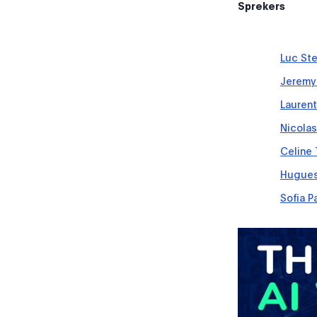
Sprekers
Luc Ste
Jeremy
Laurent
Nicola
Celine 
Hugues
Sofia P