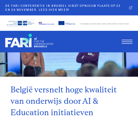
DE FARI-CONFERENTIE IN BRUSSEL VINDT OPNIEUW PLAATS OP 23
EN 24 NOVEMBER. LEES HIER MEER!
Terug
België versnelt hoge kwaliteit
van onderwijs door AI &
Education initiatieven