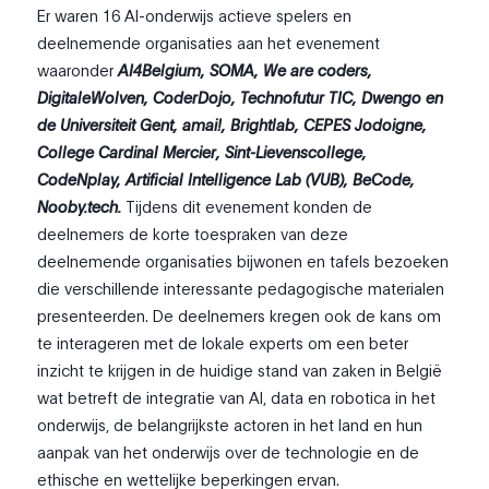
Er waren 16 AI-onderwijs actieve spelers en
deelnemende organisaties aan het evenement
waaronder
AI4Belgium, SOMA, We are coders,
DigitaleWolven, CoderDojo, Technofutur TIC, Dwengo en
de Universiteit Gent, amai!, Brightlab, CEPES Jodoigne,
College Cardinal Mercier, Sint-Lievenscollege,
CodeNplay, Artificial Intelligence Lab (VUB), BeCode,
Nooby.tech.
Tijdens dit evenement konden de
deelnemers de korte toespraken van deze
deelnemende organisaties bijwonen en tafels bezoeken
die verschillende interessante pedagogische materialen
presenteerden. De deelnemers kregen ook de kans om
te interageren met de lokale experts om een beter
inzicht te krijgen in de huidige stand van zaken in België
wat betreft de integratie van AI, data en robotica in het
onderwijs, de belangrijkste actoren in het land en hun
aanpak van het onderwijs over de technologie en de
ethische en wettelijke beperkingen ervan.