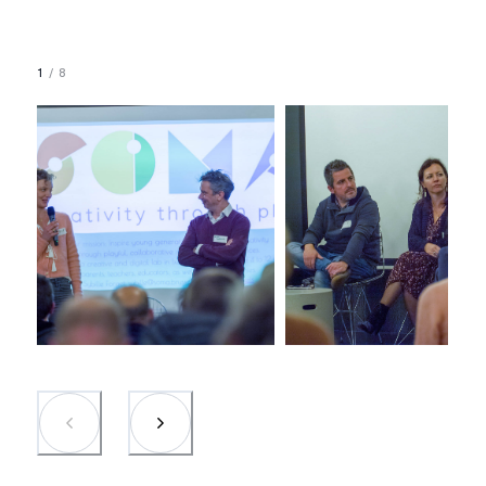
1
/
8