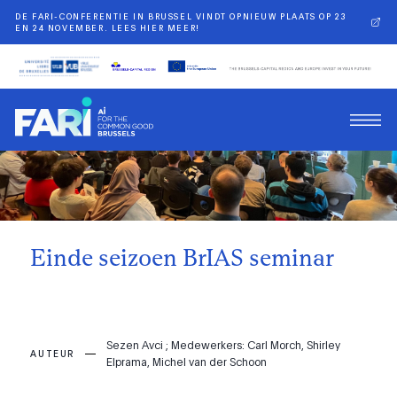
DE FARI-CONFERENTIE IN BRUSSEL VINDT OPNIEUW PLAATS OP 23
EN 24 NOVEMBER. LEES HIER MEER!
Terug
Einde seizoen BrIAS seminar
Sezen Avci ; Medewerkers: Carl Morch, Shirley
AUTEUR
Elprama, Michel van der Schoon