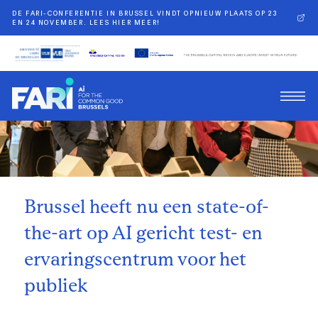
DE FARI-CONFERENTIE IN BRUSSEL VINDT OPNIEUW PLAATS OP 23
EN 24 NOVEMBER. LEES HIER MEER!
Terug
Brussel heeft nu een state-of-
the-art op AI gericht test- en
ervaringscentrum voor het
publiek