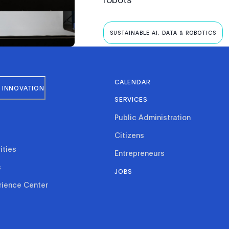
SUSTAINABLE AI, DATA & ROBOTICS
CALENDAR
 INNOVATION
SERVICES
Public Administration
Citizens
ities
Entrepreneurs
s
JOBS
rience Center