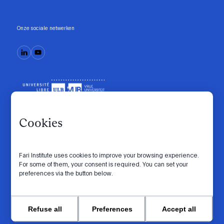
Onze sociale netwerken
Cookies
Fari Institute uses cookies to improve your browsing experience.
Gedragscode
Manifesto
Intranet
For some of them, your consent is required. You can set your
preferences via the button below.
Privacybeleid
Cookie-instellingen
Website by
© 2026 FARI. Alle rechten voorbehouden.
Refuse all
Preferences
Accept all